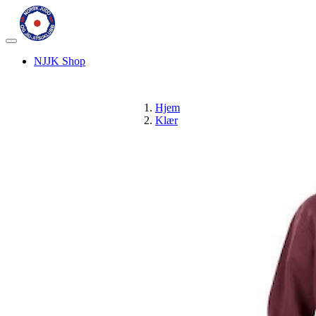
Veksle
navigasjon
NJJK Shop
Hjem
Klær