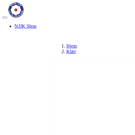
Veksle
navigasjon
NJJK Shop
Hjem
Klær