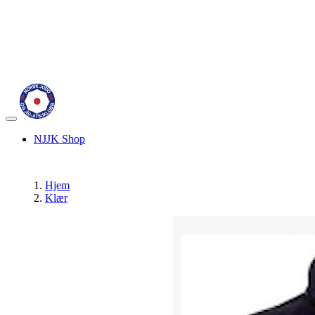
Veksle
navigasjon
NJJK Shop
Hjem
Klær